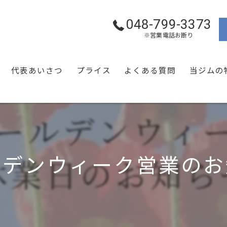
048-799-3373
※営業電話お断り
代表あいさつ
プライス
よくある質問
当ジムの
ダイエッ
運動不足
筋トレ
ルデンウィーク営業のお
トレーニ
セミパー